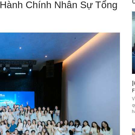
C
n Hành Chính Nhân Sự Tổng
[
F
V
q
h