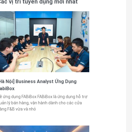
ác vị trí tuyển dụng mới nhất
Hà Nội] Business Analyst Ứng Dụng
abiBox
ề ứng dụng FABiBox FABiBox là ứng dụng hỗ trợ
uản lý bán hàng, vận hành dành cho các cửa
àng F&B vừa và nhỏ