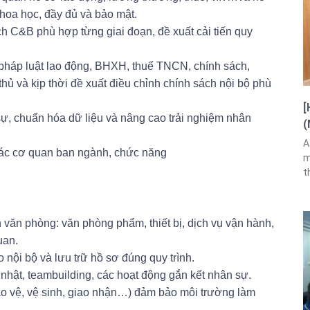
khoa học, đầy đủ và bảo mật.
h C&B phù hợp từng giai đoạn, đề xuất cải tiến quy
pháp luật lao động, BHXH, thuế TNCN, chính sách,
 và kịp thời đề xuất điều chỉnh chính sách nội bộ phù
[
sự, chuẩn hóa dữ liệu và nâng cao trải nghiệm nhân
(
A
 các cơ quan ban ngành, chức năng
m
t
h văn phòng: văn phòng phẩm, thiết bị, dịch vụ vận hành,
uan.
nội bộ và lưu trữ hồ sơ đúng quy trình.
 nhật, teambuilding, các hoạt động gắn kết nhân sự.
ảo vệ, vệ sinh, giao nhận…) đảm bảo môi trường làm