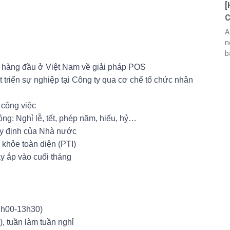
[
C
A
n
b
ệ hàng đầu ở Việt Nam về giải pháp POS
triển sự nghiệp tại Công ty qua cơ chế tổ chức nhân
 công việc
ng: Nghỉ lễ, tết, phép năm, hiếu, hỷ…
y định của Nhà nước
 khỏe toàn diện (PTI)
y ắp vào cuối tháng
2h00-13h30)
, tuần làm tuần nghỉ