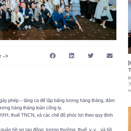
è ->
[
T
M
7
n
ngày phép – tăng ca để lập bảng lương hàng tháng, đảm
lương hàng tháng toàn công ty.
HXH, thuế TNCN, và các chế độ phúc lợi theo quy định
o quản hồ sơ lao động, lương thưởng, thuế, v..v…và hồ