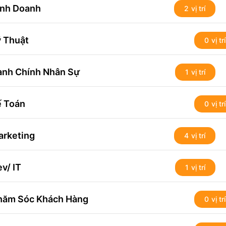
inh Doanh
2
 Thuật
0
ành Chính Nhân Sự
1
ế Toán
0
arketing
4
v/ IT
1
hăm Sóc Khách Hàng
0