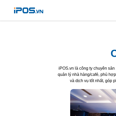
Nhảy
tới
nội
dung
C
iPOS.vn là công ty chuyên sản 
quản lý nhà hàng/café, phù hợp
và dịch vụ tốt nhất, góp